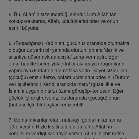
5. Bu, Allah’ın size indirdiği emridir. Kim Allah’tan
korkup-sakınırsa, Allah, kötülüklerini örter ve onun
ecrini büyütür.
6. (Boşadığınız) Kadınları, gücünüz oranında oturmakta
olduğunuz yerin bir yanında oturtun, onlara ’darlık ve
sıkıntıya düşürmek amacıyla’ zarar vermeyin. Eğer
onlar hamile iseler, yüklerini bırakıncaya (doğumlarını
yapıncaya) kadar onlara nafaka verin. Şayet sizler için
(çocuğu) emzirirlerse, onlara ücretlerini ödeyin. (Durum
ve ilişkilerinizi) Kendi aranızda maruf (güzellikle ve
İslam’a uygun bir tarz) üzere görüşüp-konuşun. Eğer
güçlük içine girerseniz, bu durumda (çocuğu) onun
(babası) için bir başkası emzirebilir.
7. Geniş-imkanları olan, nafakayı geniş imkanlarına
göre versin. Rızkı kısıtlı tutulan da, artık Allah’ın
kendisine verdiği kadarıyla versin. Allah, hiçbir nefse