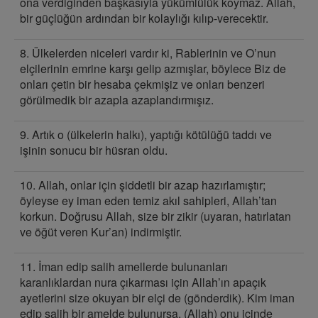
ona verdiğinden başkasıyla yükümlülük koymaz. Allah,
bir güçlüğün ardından bir kolaylığı kılıp-verecektir.
8. Ülkelerden niceleri vardır ki, Rablerinin ve O’nun
elçilerinin emrine karşı gelip azmışlar, böylece Biz de
onları çetin bir hesaba çekmişiz ve onları benzeri
görülmedik bir azapla azaplandırmışız.
9. Artık o (ülkelerin halkı), yaptığı kötülüğü taddı ve
işinin sonucu bir hüsran oldu.
10. Allah, onlar için şiddetli bir azap hazırlamıştır;
öyleyse ey iman eden temiz akıl sahipleri, Allah’tan
korkun. Doğrusu Allah, size bir zikir (uyaran, hatırlatan
ve öğüt veren Kur’an) indirmiştir.
11. İman edip salih amellerde bulunanları
karanlıklardan nura çıkarması için Allah’ın apaçık
ayetlerini size okuyan bir elçi de (gönderdik). Kim iman
edip salih bir amelde bulunursa, (Allah) onu içinde