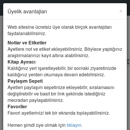
Kur'an-ı Kerim
SURELER
×
Üyelik avantajları
Mealde ara
Web sitesine ücretsiz üye olarak birçok avantajdan
faydalanabilirsiniz.
65.TALAK Suresi
Notlar ve Etiketler
Ayetlere not ve etiket ekleyebilirsiniz. Böylece yaptığınız
araştırmalarınızı kayıt altına alabilirsiniz.
Kitap Ayıracı
Ali Bulaç
Meal Seçin
Kaldığınız yeri işaretleyebilir, bir sonraki ziyaretinizde
kaldığınız yerden okumaya devam edebilirsiniz.
1. Ey Peygamber, kadınları boşadığınız zaman,
Paylaşım Sepeti
iddetleri süresinde (temizlendiklerinde) boşayın ve
Ayetleri paylaşım sepetinize ekleyebilir, sıralamasını
iddeti sayın. Rabbiniz Allah’tan korkun. Onları
değiştirebilir ve basit bir link şeklinde istediğiniz
evlerinden çıkarmayın, onlar da çıkmasınlar; ancak açık
mecradan paylaşabilirsiniz.
’çirkin bir hayasızlık’ göstermeleri durumu başka.
Favoriler
Bunlar Allah’ın sınırlarıdır. Kim Allah’ın sınırlarını
Favori ayetlerinizi tek bir ekranda toplayabilirsiniz.
çiğnerse, gerçekte o, kendi nefsine zulmetmiş olur. Sen
bilmezsin; olabilir ki Allah, bunun arkasından bir iş
Hemen şimdi üye olmak için
tıklayın
.
(durum) oluşturur.