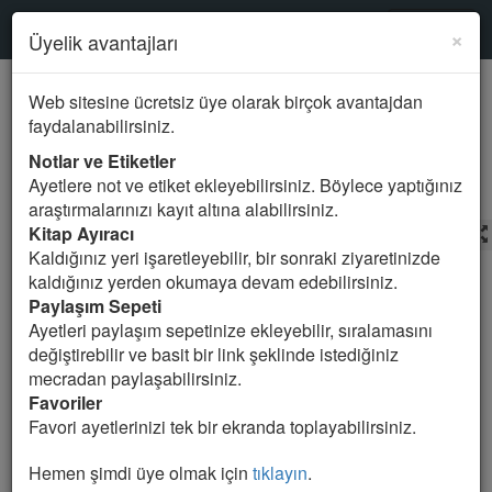
Kur'an-ı Kerim
SURELER
×
Üyelik avantajları
Mealde ara
Web sitesine ücretsiz üye olarak birçok avantajdan
faydalanabilirsiniz.
39.ZÜMER Suresi
Notlar ve Etiketler
Ayetlere not ve etiket ekleyebilirsiniz. Böylece yaptığınız
araştırmalarınızı kayıt altına alabilirsiniz.
Kitap Ayıracı
Ali Bulaç
Meal Seçin
Kaldığınız yeri işaretleyebilir, bir sonraki ziyaretinizde
kaldığınız yerden okumaya devam edebilirsiniz.
1. (Bu) Kitab’ın indirilmesi, üstün ve güçlü olan, hüküm
Paylaşım Sepeti
ve hikmet sahibi Allah (katın)dandır.
Ayetleri paylaşım sepetinize ekleyebilir, sıralamasını
değiştirebilir ve basit bir link şeklinde istediğiniz
2. Şüphesiz, sana bu Kitab’ı hak ile indirdik; öyleyse
mecradan paylaşabilirsiniz.
sen de dini yalnızca O’na halis kılarak Allah’a ibadet et.
Favoriler
Favori ayetlerinizi tek bir ekranda toplayabilirsiniz.
3. Haberin olsun; halis (katıksız) olan din yalnızca
Allah’ındır. O’ndan başka veliler edinenler (şöyle
Hemen şimdi üye olmak için
tıklayın
.
derler) "Biz, bunlara bizi Allah’a daha fazla