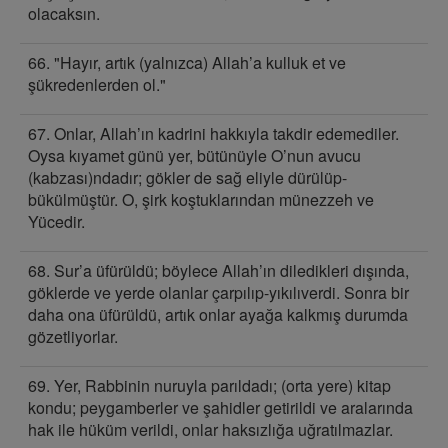
olacaksın.
66. "Hayır, artık (yalnızca) Allah’a kulluk et ve
şükredenlerden ol."
67. Onlar, Allah’ın kadrini hakkıyla takdir edemediler.
Oysa kıyamet günü yer, bütünüyle O’nun avucu
(kabzası)ndadır; gökler de sağ eliyle dürülüp-
bükülmüştür. O, şirk koştuklarından münezzeh ve
Yücedir.
68. Sur’a üfürüldü; böylece Allah’ın diledikleri dışında,
göklerde ve yerde olanlar çarpılıp-yıkılıverdi. Sonra bir
daha ona üfürüldü, artık onlar ayağa kalkmış durumda
gözetliyorlar.
69. Yer, Rabbinin nuruyla parıldadı; (orta yere) kitap
kondu; peygamberler ve şahidler getirildi ve aralarında
hak ile hüküm verildi, onlar haksızlığa uğratılmazlar.