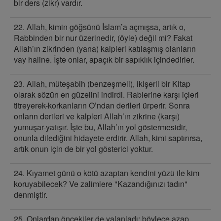
bir ders (zikr) vardır.
22. Allah, kimin göğsünü İslam’a açmışsa, artık o,
Rabbinden bir nur üzerinedir, (öyle) değil mi? Fakat
Allah’ın zikrinden (yana) kalpleri katılaşmış olanların
vay haline. İşte onlar, apaçık bir sapıklık içindedirler.
23. Allah, müteşabih (benzeşmeli), ikişerli bir Kitap
olarak sözün en güzelini indirdi. Rablerine karşı içleri
titreyerek-korkanların O’ndan derileri ürperir. Sonra
onların derileri ve kalpleri Allah’ın zikrine (karşı)
yumuşar-yatışır. İşte bu, Allah’ın yol göstermesidir,
onunla dilediğini hidayete erdirir. Allah, kimi saptırırsa,
artık onun için de bir yol gösterici yoktur.
24. Kıyamet günü o kötü azaptan kendini yüzü ile kim
koruyabilecek? Ve zalimlere "Kazandığınızı tadın"
denmiştir.
25. Onlardan öncekiler de yalanladı; böylece azap