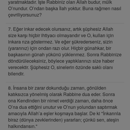
yaratmaktadır. İşte Rabbiniz olan Allah budur, mülk
O’nundur. O’ndan başka İlah yoktur. Buna rağmen nasıl
çevriliyorsunuz?
7. Eğer inkar edecek olursanız, artık şüphesiz Allah
size karşı hiçbir ihtiyacı olmayandır ve O, kulları için
inkara rıza göstermez. Ve eğer şükrederseniz, sizin
(yararınız) için ondan razı olur. Hiçbir günahkar, bir
başkasının günah yükünü yüklenmez. Sonra Rabbinize
döndürüleceksiniz, böylece yaptıklarınızı size haber
verecektir. Şüphesiz O, sinelerin özünde saklı olanı
bilendir.
8. İnsana bir zarar dokunduğu zaman, gönülden
katıksızca yönelmiş olarak Rabbine dua eder. Sonra
ona Kendinden bir nimet verdiği zaman, daha önce
O’na dua ettiğini unutur ve O’nun yolundan saptırmak
amacıyla Allah’a eşler koşmaya başlar. De ki "İnkarınla
biraz (dünya zevklerinden) yararlan; çünkü sen, ateşin
halkındansın."