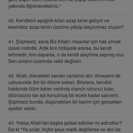
yakında öğreneceksiniz."
40. Kendisini aşağılık kılan azap kime geliyor ve
kesintisiz azap kimin üzerine çöküp-kaçınılmaz oluyor?
41. Şüphesiz, sana Biz Kitab’ı insanlar için hak olmak
üzere indirdik. Artık kim hidayete ererse, bu kendi
lehinedir; kim saparsa, o da kendi aleyhine sapmış olur.
Sen onların üzerinde vekil değilsin.
42. Allah, ölecekleri zaman canlarını alır; ölmeyeni de
uykusunda (bir tür ölüme sokar). Böylece, kendisi
hakkında ölüm kararı verilmiş olanı(n ruhunu) tutar,
öbürüsünü ise adı konulmuş bir ecele kadar salıverir.
Şüphesiz bunda, düşünebilen bir kavim için gerçekten
ayetler vardır.
43. Yoksa Allah’tan başka şefaat ediciler mi edindiler?
De ki "Ya onlar, hiçbir şeye malik değillerse ve akıl da