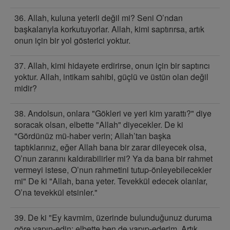
36. Allah, kuluna yeterli değil mi? Seni O’ndan
başkalarıyla korkutuyorlar. Allah, kimi saptırırsa, artık
onun için bir yol gösterici yoktur.
37. Allah, kimi hidayete erdirirse, onun için bir saptırıcı
yoktur. Allah, intikam sahibi, güçlü ve üstün olan değil
midir?
38. Andolsun, onlara "Gökleri ve yeri kim yarattı?" diye
soracak olsan, elbette "Allah" diyecekler. De ki
"Gördünüz mü-haber verin; Allah’tan başka
taptıklarınız, eğer Allah bana bir zarar dileyecek olsa,
O’nun zararını kaldırabilirler mi? Ya da bana bir rahmet
vermeyi istese, O’nun rahmetini tutup-önleyebilecekler
mi" De ki "Allah, bana yeter. Tevekkül edecek olanlar,
O’na tevekkül etsinler."
39. De ki "Ey kavmim, üzerinde bulunduğunuz duruma
göre yapın-edin; elbette ben de yapıp-ederim. Artık