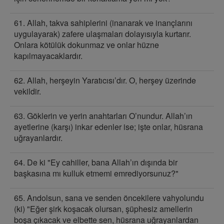
61. Allah, takva sahiplerini (inanarak ve inançlarını
uygulayarak) zafere ulaşmaları dolayısıyla kurtarır.
Onlara kötülük dokunmaz ve onlar hüzne
kapılmayacaklardır.
62. Allah, herşeyin Yaratıcısı’dır. O, herşey üzerinde
vekildir.
63. Göklerin ve yerin anahtarları O’nundur. Allah’ın
ayetlerine (karşı) inkar edenler ise; işte onlar, hüsrana
uğrayanlardır.
64. De ki "Ey cahiller, bana Allah’ın dışında bir
başkasına mı kulluk etmemi emrediyorsunuz?"
65. Andolsun, sana ve senden öncekilere vahyolundu
(ki) "Eğer şirk koşacak olursan, şüphesiz amellerin
boşa çıkacak ve elbette sen, hüsrana uğrayanlardan