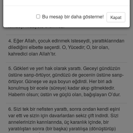
yaklaştırsınlar diye ibadet ediyoruz." Elbette Allah,
kendi aralarında hakkında ihtilaf ettikleri şeylerden
Bu mesajı bir daha gösterme!
Kapat
hüküm verecektir. Gerçekten Allah, yalancı, kafir olan
kimseyi hidayete erdirmez.
4. Eğer Allah, çocuk edinmek isteseydi, yarattıklarından
dilediğini elbette seçerdi. O, Yücedir; O, bir olan,
kahredici olan Allah’tır.
5. Gökleri ve yeri hak olarak yarattı. Geceyi gündüzün
üstüne sarıp-örtüyor, gündüzü de gecenin üstüne sarıp-
örtüyor. Güneşe ve aya boyun eğdirdi. Her biri adı
konulmuş bir ecele (süreye) kadar akıp gitmektedir.
Haberin olsun; üstün ve güçlü olan, bağışlayan O’dur.
6. Sizi tek bir nefisten yarattı, sonra ondan kendi eşini
var etti ve sizin için davarlardan sekiz çift indirdi. Sizi
annelerinizin karınlarında, üç karanlık içinde, bir
yaratılıştan sonra (bir başka) yaratılışa (dönüştürüp)