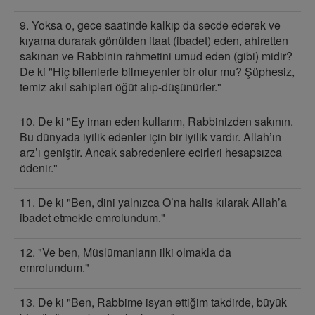
9. Yoksa o, gece saatinde kalkıp da secde ederek ve
kıyama durarak gönülden itaat (ibadet) eden, ahiretten
sakınan ve Rabbinin rahmetini umud eden (gibi) midir?
De ki "Hiç bilenlerle bilmeyenler bir olur mu? Şüphesiz,
temiz akıl sahipleri öğüt alıp-düşünürler."
10. De ki "Ey iman eden kullarım, Rabbinizden sakının.
Bu dünyada iyilik edenler için bir iyilik vardır. Allah’ın
arz’ı geniştir. Ancak sabredenlere ecirleri hesapsızca
ödenir."
11. De ki "Ben, dini yalnızca O’na halis kılarak Allah’a
ibadet etmekle emrolundum."
12. "Ve ben, Müslümanların ilki olmakla da
emrolundum."
13. De ki "Ben, Rabbime isyan ettiğim takdirde, büyük