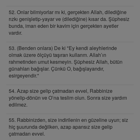
52. Onlar bilmiyorlar mı ki, gerçekten Allah, dilediğine
rızkı genişletip-yayar ve (dilediğine) kısar da. Şüphesiz
bunda, iman eden bir kavim için gerçekten ayetler
vardır.
53. (Benden onlara) De ki "Ey kendi aleyhlerinde
olmak üzere ölçüyü taşıran kullarım. Allah’ın
rahmetinden umut kesmeyin. Şüphesiz Allah, bütün
günahları bağışlar. Çünkü O, bağışlayandır,
esirgeyendir."
54. Azap size gelip çatmadan evvel, Rabbinize
yönelip-dönün ve O’na teslim olun. Sonra size yardım
edilmez.
55. Rabbinizden, size indirilenin en güzeline uyun; siz
hiç şuurunda değilken, azap apansız size gelip
çatmadan evvel.