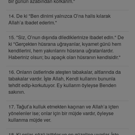
bir günün azabından korkarım."
14. De ki "Ben dinimi yalnızca O’na halis kılarak
Allah’a ibadet ederim."
15. "Siz, O’nun dışında dilediklerinize ibadet edin." De
ki "Gerçekten hüsrana uğrayanlar, kıyamet günü hem
kendilerini, hem yakınlarını hüsrana uğratanlardır.
Haberiniz olsun; bu apaçık olan hüsranın kendisidir."
16. Onların üstlerinde ateşten tabakalar, altlarında da
tabakalar vardır. İşte Allah, Kendi kullarını bununla
tehdit edip-korkutuyor. Ey kullarım öyleyse Benden
sakının.
17. Tağut’a kulluk etmekten kaçınan ve Allah’a içten
yönelenler ise; onlar için bir müjde vardır, öyleyse
kullarıma müjde ver.
18. Ki onlar, sözü işitirler ve en güzeline uyarlar. İşte