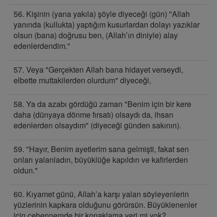
56. Kişinin (yana yakıla) şöyle diyeceği (gün) "Allah
yanında (kullukta) yaptığım kusurlardan dolayı yazıklar
olsun (bana) doğrusu ben, (Allah’ın diniyle) alay
edenlerdendim."
57. Veya "Gerçekten Allah bana hidayet verseydi,
elbette muttakilerden olurdum" diyeceği,
58. Ya da azabı gördüğü zaman "Benim için bir kere
daha (dünyaya dönme fırsatı) olsaydı da, ihsan
edenlerden olsaydım" (diyeceği günden sakının).
59. "Hayır, Benim ayetlerim sana gelmişti, fakat sen
onları yalanladın, büyüklüğe kapıldın ve kafirlerden
oldun."
60. Kıyamet günü, Allah’a karşı yalan söyleyenlerin
yüzlerinin kapkara olduğunu görürsün. Büyüklenenler
için cehennemde bir konaklama yeri mi yok?