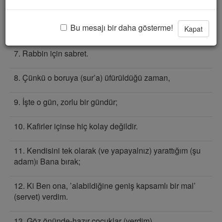
5. Pislikten kaçınıp-uzaklaş.
Bu mesajı bir daha gösterme!
6. Daha çok istekte bulunmak için iyilik yapma.
Kapat
7. Rabbin için sabret.
8. Çünkü o boruya (sur’a) üfürüldüğü zaman,
9. İşte o gün, zorlu bir gündür;
10. Kafirler içinse hiç kolay değildir.
11. Kendisini tek olarak (ve yapayalnız) yarattığım (şu
adam)ı Bana bırak;
12. Ki Ben ona, ’alabildiğine geniş kapsamlı bir mal’
(servet) verdim.
13. Göz önünde-hazır çocuklar (verdim).