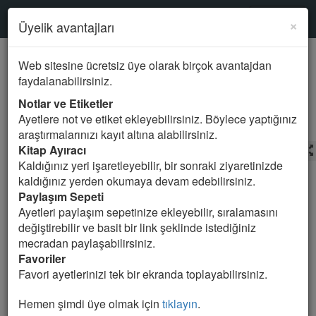
Kur'an-ı Kerim
SURELER
×
Üyelik avantajları
Mealde ara
Web sitesine ücretsiz üye olarak birçok avantajdan
faydalanabilirsiniz.
74.MÜDDESIR Suresi
Notlar ve Etiketler
Ayetlere not ve etiket ekleyebilirsiniz. Böylece yaptığınız
araştırmalarınızı kayıt altına alabilirsiniz.
Kitap Ayıracı
Ali Bulaç
Meal Seçin
Kaldığınız yeri işaretleyebilir, bir sonraki ziyaretinizde
kaldığınız yerden okumaya devam edebilirsiniz.
1. Ey bürünüp örtünen,
Paylaşım Sepeti
Ayetleri paylaşım sepetinize ekleyebilir, sıralamasını
2. Kalk (ve) bundan böyle uyar.
değiştirebilir ve basit bir link şeklinde istediğiniz
mecradan paylaşabilirsiniz.
3. Rabbini tekbir et (yücelt)
Favoriler
Favori ayetlerinizi tek bir ekranda toplayabilirsiniz.
4. Elbiseni temizle.
Hemen şimdi üye olmak için
tıklayın
.