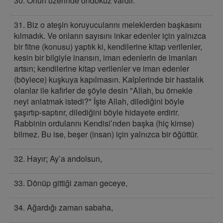
30. Onun üzerinde ondokuz vardır.
31. Biz o ateşin koruyucularını meleklerden başkasını
kılmadık. Ve onların sayısını inkar edenler için yalnızca
bir fitne (konusu) yaptık ki, kendilerine kitap verilenler,
kesin bir bilgiyle inansın, iman edenlerin de imanları
artsın; kendilerine kitap verilenler ve iman edenler
(böylece) kuşkuya kapılmasın. Kalplerinde bir hastalık
olanlar ile kafirler de şöyle desin "Allah, bu örnekle
neyi anlatmak istedi?" İşte Allah, dilediğini böyle
şaşırtıp-saptırır, dilediğini böyle hidayete erdirir.
Rabbinin ordularını Kendisi’nden başka (hiç kimse)
bilmez. Bu ise, beşer (insan) için yalnızca bir öğüttür.
32. Hayır; Ay’a andolsun,
33. Dönüp gittiği zaman geceye,
34. Ağardığı zaman sabaha,