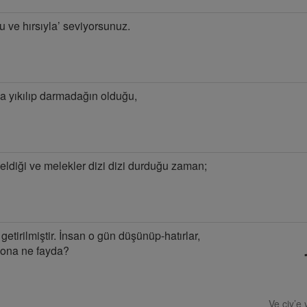
su ve hırsıyla’ seviyorsunuz.
ça yıkılıp darmadağın olduğu,
eldiği ve melekler dizi dizi durduğu zaman;
tirilmiştir. İnsan o gün düşünüp-hatırlar,
 ona ne fayda?
Ve ciy’e