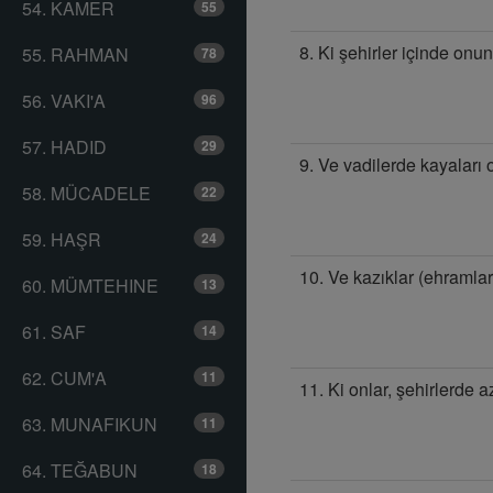
54. KAMER
55
8. Ki şehirler içinde onun
55. RAHMAN
78
56. VAKI'A
96
57. HADID
29
9. Ve vadilerde kayalar
58. MÜCADELE
22
59. HAŞR
24
10. Ve kazıklar (ehramlar
60. MÜMTEHINE
13
61. SAF
14
62. CUM'A
11
11. Ki onlar, şehirlerde a
63. MUNAFIKUN
11
64. TEĞABUN
18