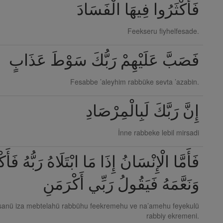
فَأَكْثَرُوا فِيهَا الْفَسَادَ
Feekseru fiyhelfesade.
فَصَبَّ عَلَيْهِمْ رَبُّكَ سَوْطَ عَذَابٍ
Fesabbe ’aleyhim rabbüke sevta ’azabin.
إِنَّ رَبَّكَ لَبِالْمِرْصَادِ
İnne rabbeke lebil mirsadi
فَأَمَّا الْإِنْسَانُ إِذَا مَا ابْتَلَاهُ رَبُّهُ فَأَك
وَنَعَّمَهُ فَيَقُولُ رَبِّي أَكْرَمَنِ
sanü iza mebtelahü rabbühu feekremehu ve na’amehu feyekulü
rabbiy ekremeni.