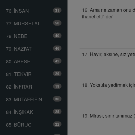
16. Ama ne zaman onu de
76. İNSAN
31
ihanet etti" der.
77. MÜRSELAT
50
78. NEBE
40
79. NAZI'AT
46
17. Hayır; aksine, siz ye
80. ABESE
42
81. TEKVIR
29
18. Yoksula yedirmek için
82. İNFITAR
19
83. MUTAFFIFIN
36
84. İNŞIKAK
25
19. Mirası, sınır tanımaz
85. BÜRUC
22