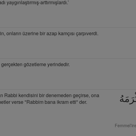
ı yaygınlaştırmış-arttırmışlardı.’
n, onların üzerine bir azap kamçısı çarpıverdi.
 gerçekten gözetleme yerindedir.
an Rabbi kendisini bir denemeden geçirse, ona
ْرَمَهُ
etler verse "Rabbim bana ikram etti" der.
Femmel’in