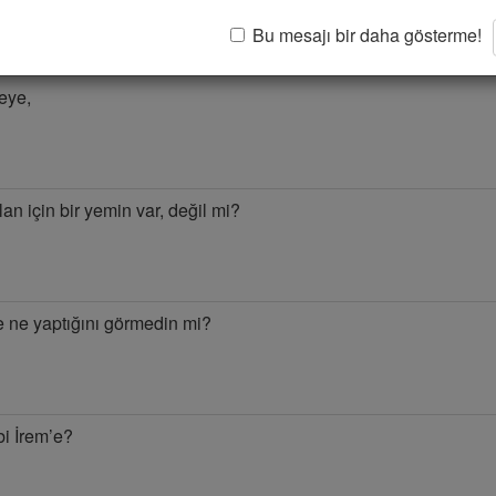
Bu mesajı bir daha gösterme!
eye,
lan için bir yemin var, değil mi?
e ne yaptığını görmedin mi?
bi İrem’e?