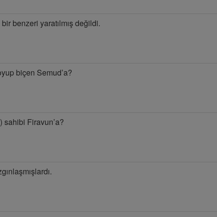
 bir benzeri yaratılmış değildi.
ı oyup biçen Semud’a?
) sahibi Firavun’a?
zgınlaşmışlardı.