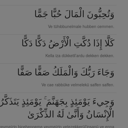
وَتُحِبُّونَ الْمَالَ حُبًّا جَمًّا
Ve tühıbbunelmale hubben cemmen.
كَلَّا إِذَا دُكَّتِ الْأَرْضُ دَكًّا دَكًّا
Kella iza dükketil’ardu dekken dekken.
وَجَاءَ رَبُّكَ وَالْمَلَكُ صَفًّا صَفًّا
Ve cae rabbüke velmelekü saffen saffen.
وَجِيءَ يَوْمَئِذٍ بِجَهَنَّمَ ۚ يَوْمَئِذٍ يَتَذَكَّرُ
الْإِنْسَانُ وَأَنَّىٰ لَهُ الذِّكْرَىٰ
 yevmeizin bicehenneme yevmeizin yetezekkerül’insanü ve enna