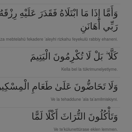
وَأَمَّا إِذَا مَا ابْتَلَاهُ فَقَدَرَ عَلَيْهِ رِزْقَ
رَبِّي أَهَانَنِ
a mebtelahü fekadere ’aleyhi rizkahu feyekulü rabbiy ehaneni.
كَلَّا ۖ بَلْ لَا تُكْرِمُونَ الْيَتِيمَ
Kella bel la tükrimunelyetiyme.
وَلَا تَحَاضُّونَ عَلَىٰ طَعَامِ الْمِسْكِي
Ve la tehaddune ’ala ta’amilmiskiyni.
وَتَأْكُلُونَ التُّرَاثَ أَكْلًا لَمًّا
Ve te’külunettürase eklen lemmen.