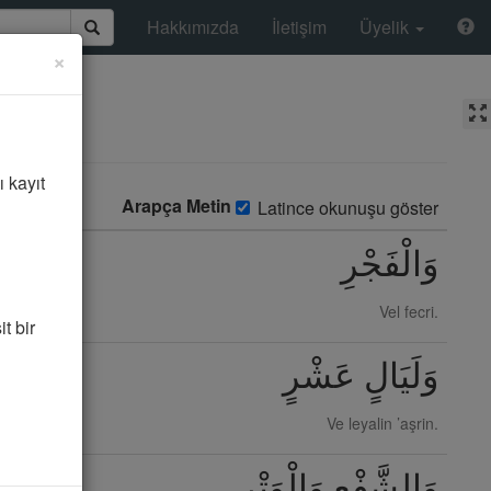
Hakkımızda
İletişim
Üyelik
×
ı kayıt
Arapça Metin
Latince okunuşu göster
وَالْفَجْرِ
Vel fecri.
t bir
وَلَيَالٍ عَشْرٍ
Ve leyalin ’aşrin.
وَالشَّفْعِ وَالْوَتْرِ