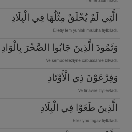
İreme zatil’ımadi.
الَّتِي لَمْ يُخْلَقْ مِثْلُهَا فِي الْبِلَادِ
Elletiy lem yuhlak mislüha fiylbiladi.
وَثَمُودَ الَّذِينَ جَابُوا الصَّخْرَ بِالْوَادِ
Ve semudelleziyne cabussahre bilvadi.
وَفِرْعَوْنَ ذِي الْأَوْتَادِ
Ve fir’avne ziyl’evtadi.
الَّذِينَ طَغَوْا فِي الْبِلَادِ
Elleziyne tağav fiylbiladi.