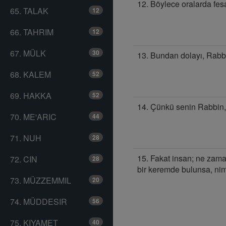
12. Böylece oralarda fesad
65. TALAK
12
66. TAHRIM
12
67. MÜLK
30
13. Bundan dolayı, Rabbi
68. KALEM
52
69. HAKKA
52
14. Çünkü senin Rabbin,
70. ME'ARIC
44
71. NUH
28
15. Fakat insan; ne zam
72. CIN
28
bir keremde bulunsa, nim
73. MÜZZEMMIL
20
74. MÜDDESIR
56
75. KIYAMET
40