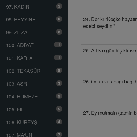
97. KADIR
5
24. Der ki "Keşke hayatım
98. BEYYINE
8
edebilseydim."
99. ZILZAL
8
100. ADIYAT
11
25. Artık o gün hiç kimse
101. KARI'A
11
102. TEKASÜR
8
26. Onun vuracağı bağı 
103. ASR
3
104. HÜMEZE
9
105. FIL
5
27. Ey mutmain (tatmin b
106. KUREYŞ
4
107. MA'UN
7