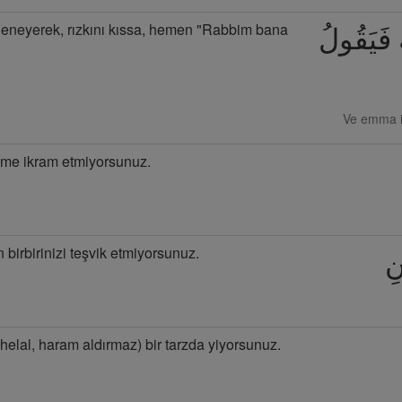
neyerek, rızkını kıssa, hemen "Rabbim bana
هُ فَيَقُولُ
Ve emma iz
time ikram etmiyorsunuz.
 birbirinizi teşvik etmiyorsunuz.
نِ
 (helal, haram aldırmaz) bir tarzda yiyorsunuz.