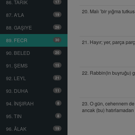
86. TARIK
17
20. Malı ’bir yığma tutku
87. A'LA
19
88. GAŞIYE
26
89. FECR
30
21. Hayır; yer, parça par
90. BELED
20
91. ŞEMS
15
22. Rabbin(in buyruğu) g
92. LEYL
21
93. DUHA
11
94. İNŞIRAH
23. O gün, cehennem de ge
8
ancak (bu) hatırlamadan
95. TIN
8
96. ÂLAK
19