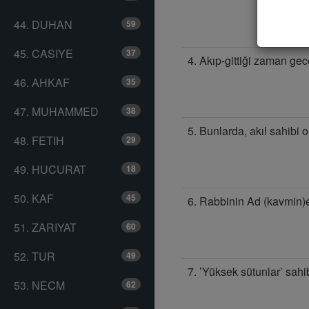
44. DUHAN
59
45. CASIYE
37
4. Akıp-gittiği zaman gec
46. AHKAF
35
47. MUHAMMED
38
5. Bunlarda, akıl sahibi o
48. FETIH
29
49. HUCURAT
18
50. KAF
45
6. Rabbinin Ad (kavmin)
51. ZARIYAT
60
52. TUR
49
7. ’Yüksek sütunlar’ sahi
53. NECM
62