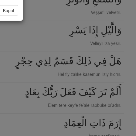
Kapat
Veşşef’ı velvetri.
وَالَّيْلِ إِذَا يَسْرِ
Velleyli iza yesri.
هَلْ فِي ذَٰلِكَ قَسَمٌ لِذِي حِجْرٍ
Hel fiy zalike kasemün liziy hıcrin.
أَلَمْ تَرَ كَيْفَ فَعَلَ رَبُّكَ بِعَادٍ
Elem tere keyfe fe’ale rabbüke bi’adin.
إِرَمَ ذَاتِ الْعِمَادِ