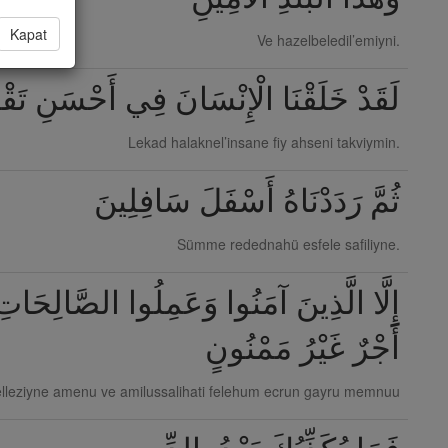
Kapat
Ve hazelbeledil’emiyni.
لَقَدْ خَلَقْنَا الْإِنْسَانَ فِي أَحْسَنِ تَقْ
Lekad halaknel’insane fiy ahseni takviymin.
ثُمَّ رَدَدْنَاهُ أَسْفَلَ سَافِلِينَ
Sümme redednahü esfele safiliyne.
إِلَّا الَّذِينَ آمَنُوا وَعَمِلُوا الصَّالِحَاتِ
أَجْرٌ غَيْرُ مَمْنُونٍ
elleziyne amenu ve amilussalihati felehum ecrun gayru memnuu