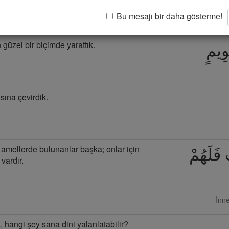
Bu mesajı bir daha gösterme!
 güzel bir biçimde yarattık.
وِيمٍ
sına çevirdik.
 amellerde bulunanlar başka; onlar için
 فَلَهُمْ
 vardır.
İnn
 hangi şey sana dini yalanlatabilir?