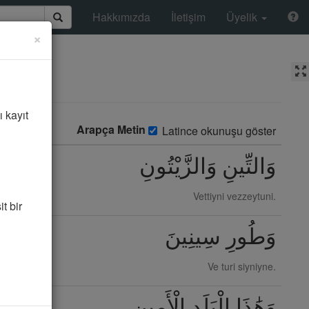
Hakkımızda
İletişim
Üyelik
×
ı kayıt
Arapça Metin
Latince okunuşu göster
وَالتِّينِ وَالزَّيْتُونِ
Vettiyni vezzeytuni.
t bir
وَطُورِ سِينِينَ
Ve turi siyniyne.
وَهَٰذَا الْبَلَدِ الْأَمِينِ