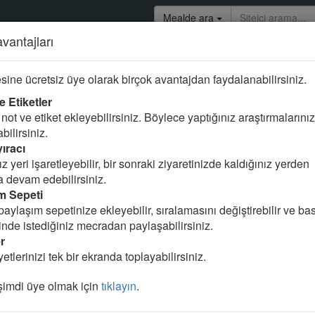
Mealde ara
avantajları
esi
sine ücretsiz üye olarak birçok avantajdan faydalanabilirsiniz.
e Etiketler
not ve etiket ekleyebilirsiniz. Böylece yaptığınız araştırmalarınız
abilirsiniz.
ıracı
lsun,
z yeri işaretleyebilir, bir sonraki ziyaretinizde kaldığınız yerden
 devam edebilirsiniz.
m Sepeti
paylaşım sepetinize ekleyebilir, sıralamasını değiştirebilir ve basi
linde istediğiniz mecradan paylaşabilirsiniz.
r
etlerinizi tek bir ekranda toplayabilirsiniz.
imdi üye olmak için
tıklayın
.
venilir şehre).