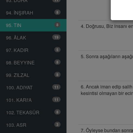
93. DUHA
94. İNŞIRAH
8
95. TIN
8
4. Doğrusu, Biz insanı en
96. ÂLAK
19
97. KADIR
5
5. Sonra aşağıların aşağı
98. BEYYINE
8
99. ZILZAL
8
6. Ancak iman edip salih
100. ADIYAT
11
kesintisi olmayan bir ecir
101. KARI'A
11
102. TEKASÜR
8
103. ASR
3
7. Öyleyse bundan sonra,