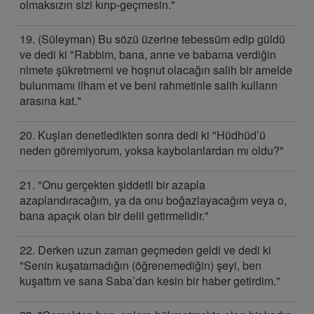
olmaksızın sizi kırıp-geçmesin."
19. (Süleyman) Bu sözü üzerine tebessüm edip güldü
ve dedi ki "Rabbim, bana, anne ve babama verdiğin
nimete şükretmemi ve hoşnut olacağın salih bir amelde
bulunmamı ilham et ve beni rahmetinle salih kulların
arasına kat."
20. Kuşları denetledikten sonra dedi ki "Hüdhüd’ü
neden göremiyorum, yoksa kaybolanlardan mı oldu?"
21. "Onu gerçekten şiddetli bir azapla
azaplandıracağım, ya da onu boğazlayacağım veya o,
bana apaçık olan bir delil getirmelidir."
22. Derken uzun zaman geçmeden geldi ve dedi ki
"Senin kuşatamadığın (öğrenemediğin) şeyi, ben
kuşattım ve sana Saba’dan kesin bir haber getirdim."