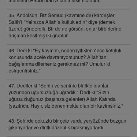
alemlerin Rabbi olan Allah’a teslim oldum."
45. Andolsun, Biz Semud (kavmine de) kardeşleri
Salih’i "Yalnızca Allah’a kulluk edin" diye (demek
üzere) gönderdik. Bir de ne görsün, onlar birbirlerine
düşman kesilmiş iki gruptur.
46. Dedi ki "Ey kavmim, neden iyilikten önce kötülük
konusunda acele davranıyorsunuz? Allah’tan
bağışlanma dilemeniz gerekmez mi? Umulur ki
esirgenirsiniz."
47. Dediler ki "Senin ve seninle birlikte olanlar
yüzünden uğursuzluğa uğradık." Dedi ki "Sizin
uğursuzluğunuz (başınıza gelenler) Allah Katında
(yazılı)dır. Hayır, siz denenmekte olan bir kavimsiniz."
48. Şehirde dokuzlu bir çete vardı, yeryüzünde bozgun
çıkarıyorlar ve dirlik-düzenlik bırakmıyorlardı.