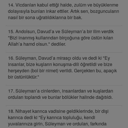
14. Vicdanları kabul ettiği halde, zulüm ve büyüklenme
dolayısıyla bunları inkar ettiler. Artık sen, bozguncuların
nasıl bir sona uğratıldıklarına bir bak.
15. Andolsun, Davud’a ve Süleyman’a bir ilim verdik
"Bizi inanmış kullarından birçoğuna göre üstün kılan
Allah’a hamd olsun." dediler.
16. Süleyman, Davud’a mirasçı oldu ve dedi ki "Ey
insanlar, bize kuşların konuşma-dili öğretildi ve bize
herşeyden (bol bir nimet) verildi. Gerçekten bu, apaçık
bir üstünlüktür."
17. Süleyman’a cinlerden, insanlardan ve kuşlardan
orduları toplandı ve bunlar bölükler halinde dağıtıldı.
18. Nihayet karınca vadisine geldiklerinde, bir dişi
karınca dedi ki "Ey karınca topluluğu, kendi
yuvalarınıza girin, Süleyman ve orduları, farkında