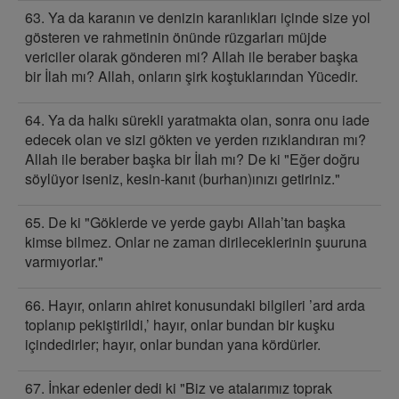
63. Ya da karanın ve denizin karanlıkları içinde size yol
gösteren ve rahmetinin önünde rüzgarları müjde
vericiler olarak gönderen mi? Allah ile beraber başka
bir İlah mı? Allah, onların şirk koştuklarından Yücedir.
64. Ya da halkı sürekli yaratmakta olan, sonra onu iade
edecek olan ve sizi gökten ve yerden rızıklandıran mı?
Allah ile beraber başka bir İlah mı? De ki "Eğer doğru
söylüyor iseniz, kesin-kanıt (burhan)ınızı getiriniz."
65. De ki "Göklerde ve yerde gaybı Allah’tan başka
kimse bilmez. Onlar ne zaman dirileceklerinin şuuruna
varmıyorlar."
66. Hayır, onların ahiret konusundaki bilgileri ’ard arda
toplanıp pekiştirildi,’ hayır, onlar bundan bir kuşku
içindedirler; hayır, onlar bundan yana kördürler.
67. İnkar edenler dedi ki "Biz ve atalarımız toprak