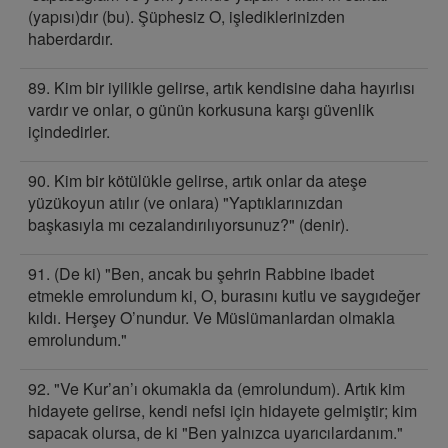
(yapısı)dır (bu). Şüphesiz O, işlediklerinizden
haberdardır.
89. Kim bir iyilikle gelirse, artık kendisine daha hayırlısı
vardır ve onlar, o günün korkusuna karşı güvenlik
içindedirler.
90. Kim bir kötülükle gelirse, artık onlar da ateşe
yüzükoyun atılır (ve onlara) "Yaptıklarınızdan
başkasıyla mı cezalandırılıyorsunuz?" (denir).
91. (De ki) "Ben, ancak bu şehrin Rabbine ibadet
etmekle emrolundum ki, O, burasını kutlu ve saygıdeğer
kıldı. Herşey O’nundur. Ve Müslümanlardan olmakla
emrolundum."
92. "Ve Kur’an’ı okumakla da (emrolundum). Artık kim
hidayete gelirse, kendi nefsi için hidayete gelmiştir; kim
sapacak olursa, de ki "Ben yalnızca uyarıcılardanım."