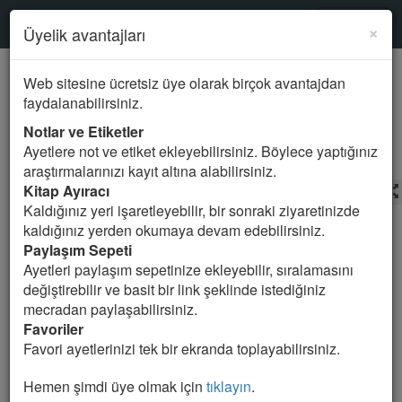
Kur'an-ı Kerim
SURELER
×
Üyelik avantajları
Mealde ara
Web sitesine ücretsiz üye olarak birçok avantajdan
faydalanabilirsiniz.
27.NEML Suresi
Notlar ve Etiketler
Ayetlere not ve etiket ekleyebilirsiniz. Böylece yaptığınız
araştırmalarınızı kayıt altına alabilirsiniz.
Kitap Ayıracı
Ali Bulaç
Meal Seçin
Kaldığınız yeri işaretleyebilir, bir sonraki ziyaretinizde
kaldığınız yerden okumaya devam edebilirsiniz.
1. Ta, sin. Bunlar Kur’an’ın ve apaçık olan Kitab’ın
Paylaşım Sepeti
ayetleridir.
Ayetleri paylaşım sepetinize ekleyebilir, sıralamasını
değiştirebilir ve basit bir link şeklinde istediğiniz
2. Mü’minler için bir hidayet ve bir müjdedir.
mecradan paylaşabilirsiniz.
Favoriler
3. Ki onlar, namazı dosdoğru kılarlar, zekatı verirler ve
Favori ayetlerinizi tek bir ekranda toplayabilirsiniz.
onlar, ahirete kesin bilgiyle iman ederler.
Hemen şimdi üye olmak için
tıklayın
.