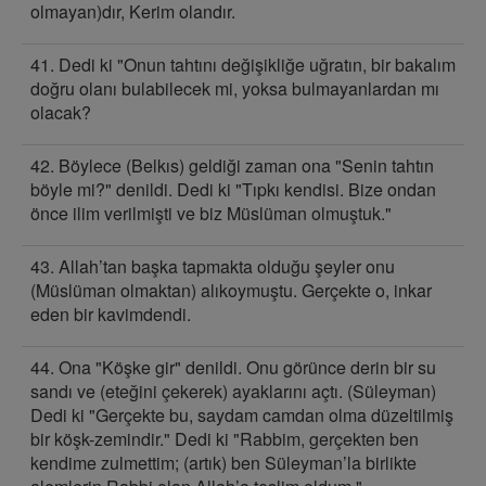
olmayan)dır, Kerim olandır.
41. Dedi ki "Onun tahtını değişikliğe uğratın, bir bakalım
doğru olanı bulabilecek mi, yoksa bulmayanlardan mı
olacak?
42. Böylece (Belkıs) geldiği zaman ona "Senin tahtın
böyle mi?" denildi. Dedi ki "Tıpkı kendisi. Bize ondan
önce ilim verilmişti ve biz Müslüman olmuştuk."
43. Allah’tan başka tapmakta olduğu şeyler onu
(Müslüman olmaktan) alıkoymuştu. Gerçekte o, inkar
eden bir kavimdendi.
44. Ona "Köşke gir" denildi. Onu görünce derin bir su
sandı ve (eteğini çekerek) ayaklarını açtı. (Süleyman)
Dedi ki "Gerçekte bu, saydam camdan olma düzeltilmiş
bir köşk-zemindir." Dedi ki "Rabbim, gerçekten ben
kendime zulmettim; (artık) ben Süleyman’la birlikte