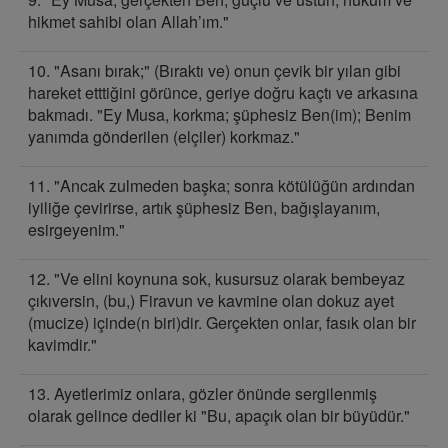
hikmet sahibi olan Allah’ım."
10. "Asanı bırak;" (Bıraktı ve) onun çevik bir yılan gibi
hareket etttiğini görünce, geriye doğru kaçtı ve arkasına
bakmadı. "Ey Musa, korkma; şüphesiz Ben(im); Benim
yanımda gönderilen (elçiler) korkmaz."
11. "Ancak zulmeden başka; sonra kötülüğün ardından
iyiliğe çevirirse, artık şüphesiz Ben, bağışlayanım,
esirgeyenim."
12. "Ve elini koynuna sok, kusursuz olarak bembeyaz
çıkıversin, (bu,) Firavun ve kavmine olan dokuz ayet
(mucize) içinde(n biri)dir. Gerçekten onlar, fasık olan bir
kavimdir."
13. Ayetlerimiz onlara, gözler önünde sergilenmiş
olarak gelince dediler ki "Bu, apaçık olan bir büyüdür."