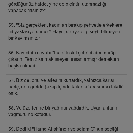
gördüğünüz halde, yine de o çirkin utanmazlığı
yapacak mısınız?"
55. "Siz gerçekten, kadınları bırakıp şehvetle erkeklere
mi yaklaşıyorsunuz? Hayır, siz (yaptığı şeyi) bilmeyen
bir kavimsiniz."
56. Kavminin cevabı "Lut ailesini şehrinizden sürüp
çıkarın. Temiz kalmak isteyen insanlarmış" demekten
başka olmadı.
57. Biz de, onu ve ailesini kurtardık, yalnızca karısı
hariç; onu geride (azap içinde kalanlar arasında) takdir
ettik.
58. Ve üzerlerine bir yağmur yağdırdık. Uyarılanların
yağmuru ne kötüdür.
59. Dedi ki "Hamd Allah’ındır ve selam O’nun seçtiği