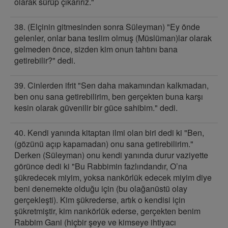
olarak sürüp çıkarırız."
38. (Elçinin gitmesinden sonra Süleyman) "Ey önde
gelenler, onlar bana teslim olmuş (Müslüman)lar olarak
gelmeden önce, sizden kim onun tahtını bana
getirebilir?" dedi.
39. Cinlerden ifrit "Sen daha makamından kalkmadan,
ben onu sana getirebilirim, ben gerçekten buna karşı
kesin olarak güvenilir bir güce sahibim." dedi.
40. Kendi yanında kitaptan ilmi olan biri dedi ki "Ben,
(gözünü açıp kapamadan) onu sana getirebilirim."
Derken (Süleyman) onu kendi yanında durur vaziyette
görünce dedi ki "Bu Rabbimin fazlındandır, O’na
şükredecek miyim, yoksa nankörlük edecek miyim diye
beni denemekte olduğu için (bu olağanüstü olay
gerçekleşti). Kim şükrederse, artık o kendisi için
şükretmiştir, kim nankörlük ederse, gerçekten benim
Rabbim Gani (hiçbir şeye ve kimseye ihtiyacı