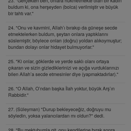
23. "Gerçekten ben, onlara hükmetmekte olan bir kadın
buldum ki, ona herşeyden (bolca) verilmiştir ve büyük
bir tahtı var."
24. "Onu ve kavmini, Allah’ı bırakıp da güneşe secde
etmektelerken buldum, şeytan onlara yaptıklarını
süslemiştir, böylece onları (doğru) yoldan alıkoymuştur;
bundan dolayı onlar hidayet bulmuyorlar."
25. "Ki onlar, göklerde ve yerde saklı olanı ortaya
çıkaran ve sizin gizlediklerinizi ve açığa vurduklarınızı
bilen Allah’a secde etmesinler diye (yapmaktadırlar)."
26. "O Allah, O’ndan başka İlah yoktur, büyük Arş’ın
Rabbidir."
27. (Süleyman) "Durup bekleyeceğiz, doğruyu mu
söyledin, yoksa yalancılardan mı oldun?" dedi.
28. "Bu mektubumla git, onu kendilerine bırak sonra