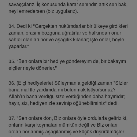
savaşçılarız. İş konusunda karar senindir, artık sen bak,
neyi emredersen (biz uygularız).
34. Dedi ki "Gerçekten hükümdarlar bir ülkeye girdikleri
zaman, orasını bozguna uğratırlar ve halkından onur
sahibi olanları hor ve aşağılık kılarlar; işte onlar, böyle
yaparlar."
35. "Ben onlara bir hediye göndereyim de, bir bakayım
elçiler neyle dönerler."
36. (Elçi hediyelerle) Süleyman’a geldiği zaman "Sizler
bana mal ile yardımda mı bulunmak istiyorsunuz?
Allah’ın bana verdiği, size verdiğinden daha hayırlıdır;
hayır, siz, hediyenizle sevinip öğünebilirsiniz" dedi.
37. "Sen onlara dön, Biz onlara öyle ordularla geliriz ki,
onların karşı koymaları mümkün değil ve Biz onları
ordan horlanmış-aşağılanmış ve küçük düşürülmüşler