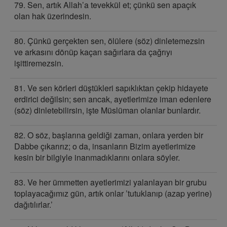
79. Sen, artık Allah’a tevekkül et; çünkü sen apaçık
olan hak üzerindesin.
80. Çünkü gerçekten sen, ölülere (söz) dinletemezsin
ve arkasını dönüp kaçan sağırlara da çağrıyı
işittiremezsin.
81. Ve sen körleri düştükleri sapıklıktan çekip hidayete
erdirici değilsin; sen ancak, ayetlerimize iman edenlere
(söz) dinletebilirsin, işte Müslüman olanlar bunlardır.
82. O söz, başlarına geldiği zaman, onlara yerden bir
Dabbe çıkarırız; o da, insanların Bizim ayetlerimize
kesin bir bilgiyle inanmadıklarını onlara söyler.
83. Ve her ümmetten ayetlerimizi yalanlayan bir grubu
toplayacağımız gün, artık onlar ’tutuklanıp (azap yerine)
dağıtılırlar.’