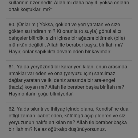
kullarının üzerinedir. Allah mı daha hayırlı yoksa onların
ortak koştukları mı?"
60. (Onlar mı) Yoksa, gökleri ve yeri yaratan ve size
gökten su indiren mi? Ki onunla (o suyla) gönül alıcı
bahçeler bitirdik, sizin içinse bir ağacını bitirmek (bile)
mümkün değildir. Allah ile beraber başka bir İlah mı?
Hayır, onlar sapıklıkta devam eden bir kavimdir.
61. Ya da yeryüzünü bir karar yeri kılan, onun arasında
ırmaklar var eden ve ona (yeryüzü için) sarsılmaz
dağlar yaratan ve iki deniz arasında bir ara-engel
(haciz) koyan mı? Allah ile beraber başka bir İlah mı?
Hayır onların çoğu bilmiyorlar.
62. Ya da sıkıntı ve ihtiyaç içinde olana, Kendisi’ne dua
ettiği zaman icabet eden, kötülüğü açıp gideren ve sizi
yeryüzünün halifeleri kılan mı? Allah ile beraber başka
bir İlah mı? Ne az öğüt-alıp düşünüyorsunuz.