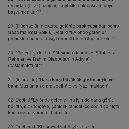
onlardan (biraz) uzaklaş, böylelikle bir bakıver, neye
başvuracaklar?"
29. (Hüdhüd’ün mektubu götürüp bırakmasından sonra
Saba melikesi Belkıs) Dedi ki "Ey önde gelenler
gerçekten bana oldukça önemli bir mektup bırakıldı."
30. "Gerçek şu ki, bu, Süleyman’dandır ve ’Şüphesiz
Rahman ve Rahim Olan Allah’ın Adıyla’
(başlamakta)dır."
31. (İçinde de) "Bana karşı büyüklük göstermeyin ve
bana Müslüman olarak gelin" diye (yazılmaktadır).
32. Dedi ki "Ey önde gelenler, bu işimde bana görüş
belirtin, siz (herşeye) şahidlik etmedikçe ben hiçbir işte
kesin (karar veren biri) değilim."
33. Dediler ki "Biz kuvvet sahibiyiz ve zorlu