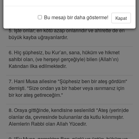
4. Ahirete inanmayanlara gelince; Biz onlara kendi
yaptıklarını süslemişiz, böylece onlar, ’körlük içinde
şaşkınca dolaşırlar’.
Bu mesajı bir daha gösterme!
Kapat
5. İşte onlar; en kötü azap onlarındır ve ahirette de en
büyük kayba uğrayanlardır.
6. Hiç şüphesiz, bu Kur’an, sana, hüküm ve hikmet
sahibi olan, (ve herşeyi gerçeğiyle) bilen (Allah’ın)
Katından ilka edilmektedir.
7. Hani Musa ailesine "Şüphesiz ben bir ateş gördüm"
demişti. "Size ondan ya bir haber veya ısınmanız için
bir kor ateş getireceğim."
8. Oraya gittiğinde, kendisine seslenildi "Ateş (yerin)de
olanlar da, çevresinde bulunanlar da kutlu kılınmıştır.
Alemlerin Rabbi olan Allah Yücedir.
9. "Ey Musa, gerçekten Ben, güçlü ve üstün, hüküm ve