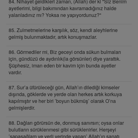
84. Nihayet geldikleri zaman, (Allah) der ki "Siz Benim
ayetlerimi, bilgi bakımından kavramadığınız halde
yalanladınız mı? Yoksa ne yapıyordunuz?"
85. Zulmetmelerine karşılık, söz, kendi aleyhlerine
gelmiş bulunmaktadır, artık konuşmazlar.
86. Görmediler mi, Biz geceyi onda sükun bulmaları
için, gündüzü de aydınlık(la görsünler) diye yarattık.
Şüphesiz, iman eden bir kavim için bunda ayetler
vardır.
87. Sur’a üfürüleceği gün, Allah’ın dilediği kimseler
dışında, göklerde ve yerde olan herkes artık korkuya
kapılmıştır ve her biri ’boyun bükmüş’ olarak O’na
gelmişlerdir.
88. Dağları görürsün de, donmuş sanırsın; oysa onlar
bulutların sürüklenmesi gibi sürüklenirler. Herşeyi
’sapasağlam ve yerli yerinde yapan’ Allah’ın sanatı