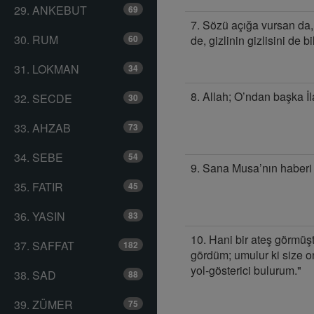
29. ANKEBUT
69
7. Sözü açığa vursan da, 
30. RUM
60
de, gizlinin gizlisini de b
31. LOKMAN
34
8. Allah; O’ndan başka İl
32. SECDE
30
33. AHZAB
73
34. SEBE
54
9. Sana Musa’nın haberi 
35. FATIR
45
36. YASIN
83
10. Hani bir ateş görmüşt
37. SAFFAT
182
gördüm; umulur ki size on
yol-gösterici bulurum."
38. SAD
88
39. ZÜMER
75