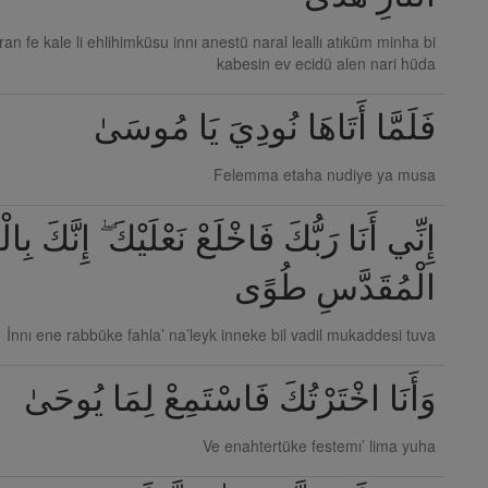
ran fe kale li ehlihimküsu innı anestü naral leallı atıküm minha bi
kabesin ev ecidü alen nari hüda
فَلَمَّا أَتَاهَا نُودِيَ يَا مُوسَىٰ
Felemma etaha nudiye ya musa
إِنِّي أَنَا رَبُّكَ فَاخْلَعْ نَعْلَيْكَ ۖ إِنَّكَ بِالْ
الْمُقَدَّسِ طُوًى
İnnı ene rabbüke fahla’ na’leyk inneke bil vadil mukaddesi tuva
وَأَنَا اخْتَرْتُكَ فَاسْتَمِعْ لِمَا يُوحَىٰ
Ve enahtertüke festemı’ lima yuha