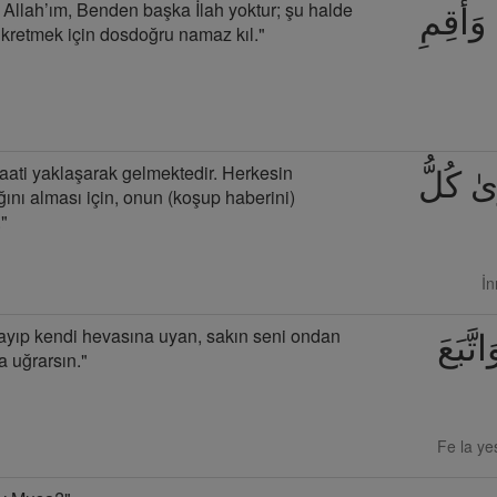
Allah’ım, Benden başka İlah yoktur; şu halde
ي وَأَقِمِ
ikretmek için dosdoğru namaz kıl."
aati yaklaşarak gelmektedir. Herkesin
َىٰ كُلُّ
ğını alması için, onun (koşup haberini)
"
İn
ayıp kendi hevasına uyan, sakın seni ondan
تَّبَعَ
a uğrarsın."
Fe la ye