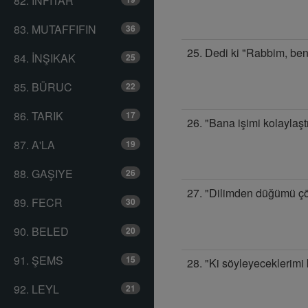
82. İNFITAR
83. MUTAFFIFIN
36
25. Dedi ki "Rabbim, be
84. İNŞIKAK
25
85. BÜRUC
22
86. TARIK
17
26. "Bana işimi kolaylaştı
87. A'LA
19
88. GAŞIYE
26
27. "Dilimden düğümü çö
89. FECR
30
90. BELED
20
91. ŞEMS
15
28. "Ki söyleyeceklerimi 
92. LEYL
21