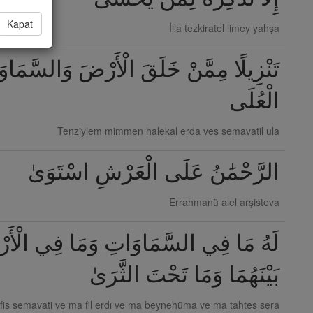
Kapat
İlla tezkiratel limey yahşa
تَنْزِيلًا مِمَّنْ خَلَقَ الْأَرْضَ وَالسَّمَاو
الْعُلَى
Tenziylem mimmen halekal erda ves semavatil ula
الرَّحْمَٰنُ عَلَى الْعَرْشِ اسْتَوَىٰ
Errahmanü alel arşisteva
لَهُ مَا فِي السَّمَاوَاتِ وَمَا فِي الْأَر
بَيْنَهُمَا وَمَا تَحْتَ الثَّرَىٰ
is semavati ve ma fil erdı ve ma beynehüma ve ma tahtes sera