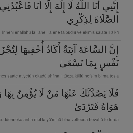
إِنَّنِي أَنَا اللَّهُ لَا إِلَٰهَ إِلَّا أَنَا فَاعْبُدْنِ
الصَّلَاةَ لِذِكْرِي
İnnenı enallahü la ilahe illa ene fa’büdnı ve ekımıs salate li zikrı
إِنَّ السَّاعَةَ آتِيَةٌ أَكَادُ أُخْفِيهَا لِتُجْز
نَفْسٍ بِمَا تَسْعَىٰ
nes saate atiyetün ekadü uhfıha li tücza küllü nefsim bi ma tes’a
فَلَا يَصُدَّنَّكَ عَنْهَا مَنْ لَا يُؤْمِنُ بِهَا وَا
هَوَاهُ فَتَرْدَىٰ
suddenneke anha mel la yü’minü biha vettebea hevahü fe terda