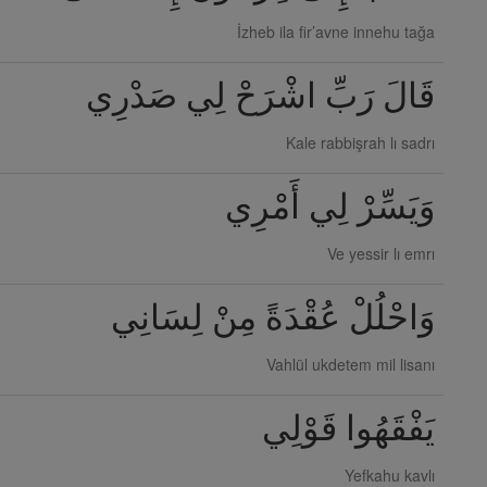
İzheb ila fir’avne innehu tağa
قَالَ رَبِّ اشْرَحْ لِي صَدْرِي
Kale rabbişrah lı sadrı
وَيَسِّرْ لِي أَمْرِي
Ve yessir lı emrı
وَاحْلُلْ عُقْدَةً مِنْ لِسَانِي
Vahlül ukdetem mil lisanı
يَفْقَهُوا قَوْلِي
Yefkahu kavlı