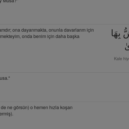
ey Musa?"
amdır; ona dayanmakta, onunla davarlarım için
ُ بِهَا
rmekteyim, onda benim için daha başka
ٰ
Kale hiy
usa."
ir de ne görsün) o hemen hızla koşan
ermiş).