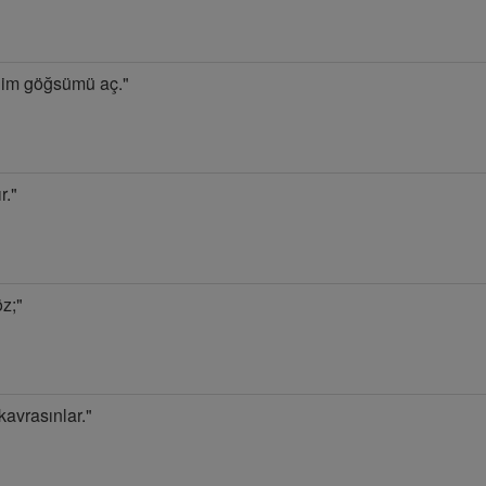
nim göğsümü aç."
r."
z;"
kavrasınlar."