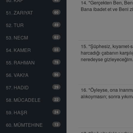
50. KAF
14. "Gerçekten Ben, Ben 
Bana ibadet et ve Beni z
51. ZARIYAT
60
52. TUR
49
53. NECM
62
15. "Şüphesiz, kıyamet-s
54. KAMER
55
harcadığı çabanın karşılı
neredeyse gizleyeceğim.
55. RAHMAN
78
56. VAKI'A
96
57. HADID
29
16. "Öyleyse, ona inanm
alıkoymasın; sonra yıkım
58. MÜCADELE
22
59. HAŞR
24
60. MÜMTEHINE
13