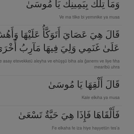
وَمَا تِلْكَ بِيَمِينِكَ يَا مُوسَىٰ
Ve ma tilke bi yemınike ya musa
قَالَ هِيَ عَصَايَ أَتَوَكَّأُ عَلَيْهَا وَأَهُشّ
عَلَىٰ غَنَمِي وَلِيَ فِيهَا مَآرِبُ أُخْرَى
e asay etevekkeü aleyha ve ehüşşü biha ala ğanemı ve liye fıha
mearibü uhra
قَالَ أَلْقِهَا يَا مُوسَىٰ
Kale elkıha ya musa
فَأَلْقَاهَا فَإِذَا هِيَ حَيَّةٌ تَسْعَىٰ
Fe elkaha fe iza hiye hayyetün tes’a