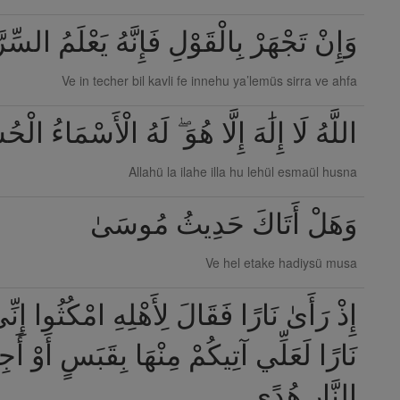
وَإِنْ تَجْهَرْ بِالْقَوْلِ فَإِنَّهُ يَعْلَمُ السِّ
Ve in techer bil kavli fe innehu ya’lemüs sirra ve ahfa
اللَّهُ لَا إِلَٰهَ إِلَّا هُوَ ۖ لَهُ الْأَسْمَاءُ الْح
Allahü la ilahe illa hu lehül esmaül husna
وَهَلْ أَتَاكَ حَدِيثُ مُوسَىٰ
Ve hel etake hadiysü musa
إِذْ رَأَىٰ نَارًا فَقَالَ لِأَهْلِهِ امْكُثُوا إِ
نَارًا لَعَلِّي آتِيكُمْ مِنْهَا بِقَبَسٍ أَوْ أَ
النَّارِ هُدًى