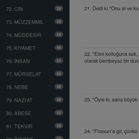
21. Dedi ki "Onu al ve k
72. CIN
28
73. MÜZZEMMIL
20
74. MÜDDESIR
56
75. KIYAMET
40
22. "Elini koltuğuna sok,
olarak bembeyaz bir dur
76. İNSAN
31
77. MÜRSELAT
50
78. NEBE
40
23. "Öyle ki, sana büyük 
79. NAZI'AT
46
80. ABESE
42
81. TEKVIR
29
24. "Firavun’a git, çünkü
19