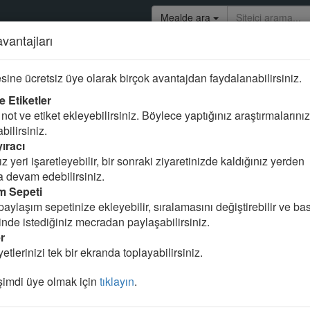
Mealde ara
avantajları
uresi
sine ücretsiz üye olarak birçok avantajdan faydalanabilirsiniz.
e Etiketler
not ve etiket ekleyebilirsiniz. Böylece yaptığınız araştırmalarınız
abilirsiniz.
ıracı
z yeri işaretleyebilir, bir sonraki ziyaretinizde kaldığınız yerden
 devam edebilirsiniz.
m Sepeti
paylaşım sepetinize ekleyebilir, sıralamasını değiştirebilir ve basi
linde istediğiniz mecradan paylaşabilirsiniz.
güçlük çekmen için indirmedik,
r
etlerinizi tek bir ekranda toplayabilirsiniz.
imdi üye olmak için
tıklayın
.
uyanlara’ ancak öğütle-hatırlatma (olsun diye