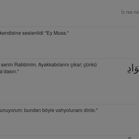
İz raa na
 kendisine seslenildi "Ey Musa."
senin Rabbinim. Ayakkabılarını çıkar; çünkü
وَادِ
a’dasın."
lunuyorum; bundan böyle vahyolunanı dinle."