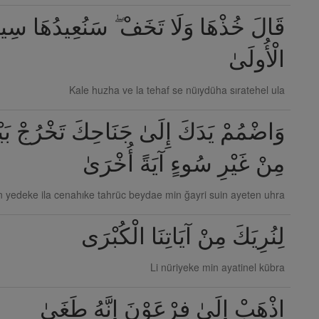
قَالَ خُذْهَا وَلَا تَخَفْ ۖ سَنُعِيدُهَا سِيرَ
الْأُولَىٰ
Kale huzha ve la tehaf se nüıydüha sıratehel ula
وَاضْمُمْ يَدَكَ إِلَىٰ جَنَاحِكَ تَخْرُجْ بَي
مِنْ غَيْرِ سُوءٍ آيَةً أُخْرَىٰ
yedeke ila cenahıke tahrüc beydae min ğayri suin ayeten uhra
لِنُرِيَكَ مِنْ آيَاتِنَا الْكُبْرَى
Li nüriyeke min ayatinel kübra
اذْهَبْ إِلَىٰ فِرْعَوْنَ إِنَّهُ طَغَىٰ