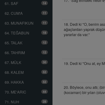
17. "Sağ elindeki nedir 
61. SAF
14
62. CUM'A
11
63. MUNAFIKUN
11
18. Dedi ki "O, benim as
ağaçlardan yaprak düşü
64. TEĞABUN
18
yararlar da var."
65. TALAK
12
66. TAHRIM
12
67. MÜLK
30
19. Dedi ki "Onu at, ey M
68. KALEM
52
69. HAKKA
52
20. Böylece, onu attı; (b
70. ME'ARIC
44
(kocaman) bir yılan (oluv
71. NUH
28