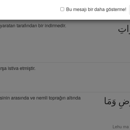
Bu mesajı bir daha gösterme!
yaratan tarafından bir indirmedir.
َاتِ
şa istiva etmiştir.
isinin arasında ve nemli toprağın altında
ْضِ وَمَا
Lehu ma f