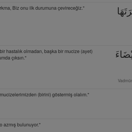
orkma, Biz onu ilk durumuna çevireceğiz."
تَهَا
 bir hastalık olmadan, başka bir mucize (ayet)
ْضَاءَ
umda çıksın."
Vadmün 
mucizelerimizden (birini) göstermiş olalım."
 o azmış bulunuyor."