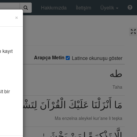
Hakkımızda
İletişim
Üyelik
×
ı kayıt
Arapça Metin
Latince okunuşu göster
طه
Taha
t bir
مَا أَنْزَلْنَا عَلَيْكَ الْقُرْآنَ لِتَشْقَىٰ
Ma enzelna aleykel kur’ane li teşka
إِلَّا تَذْكِرَةً لِمَنْ يَخْشَىٰ