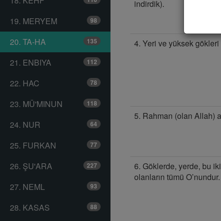
18. KEHF
indirdik).
19. MERYEM
98
20. TA-HA
135
4. Yeri ve yüksek gökleri 
21. ENBIYA
112
22. HAC
78
23. MÜ'MINUN
118
5. Rahman (olan Allah) ar
24. NUR
64
25. FURKAN
77
26. ŞU'ARA
6. Göklerde, yerde, bu ik
227
olanların tümü O’nundur.
27. NEML
93
28. KASAS
88