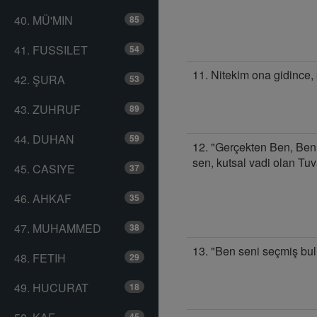
40. MÜ'MIN
85
41. FUSSILET
54
11. Nitekim ona gidince,
42. ŞURA
53
43. ZUHRUF
89
44. DUHAN
59
12. "Gerçekten Ben, Ben 
sen, kutsal vadi olan Tuv
45. CASIYE
37
46. AHKAF
35
47. MUHAMMED
38
13. "Ben seni seçmiş bu
48. FETIH
29
49. HUCURAT
18
45