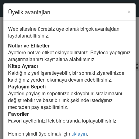
Kur'an-ı Kerim
SURELER
×
Üyelik avantajları
Mealde ara
Web sitesine ücretsiz üye olarak birçok avantajdan
faydalanabilirsiniz.
99.ZILZAL Suresi
Notlar ve Etiketler
Ayetlere not ve etiket ekleyebilirsiniz. Böylece yaptığınız
araştırmalarınızı kayıt altına alabilirsiniz.
Kitap Ayıracı
Harun Yıldırım
Meal Seçin
Kaldığınız yeri işaretleyebilir, bir sonraki ziyaretinizde
kaldığınız yerden okumaya devam edebilirsiniz.
1. Yeryüzü, olabildiğince sarsıldığında,
Paylaşım Sepeti
Ayetleri paylaşım sepetinize ekleyebilir, sıralamasını
2. Yer bütün ağırlığını dışarıya çıkardığı zaman.
değiştirebilir ve basit bir link şeklinde istediğiniz
mecradan paylaşabilirsiniz.
3. Ve insan "Buna ne oluyor?" dediğinde,
Favoriler
Favori ayetlerinizi tek bir ekranda toplayabilirsiniz.
4. O gün bütün haberlerini anlatacaktır.
Hemen şimdi üye olmak için
tıklayın
.