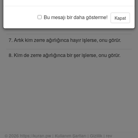
5. Çünkü Rabbin ona vahyetmiştir.
Bu mesajı bir daha gösterme!
6. O gün insanlar, amelleri gösterilsin diye, bölük bölük
Kapat
çıkarlar.
7. Artık kim zerre ağırlığınca hayır işlerse, onu görür.
8. Kim de zerre ağırlığınca bir şer işlerse, onu görür.
© 2026 https://kuran.pw |
Kullanım Şartları
|
Gizlilik
|
rev